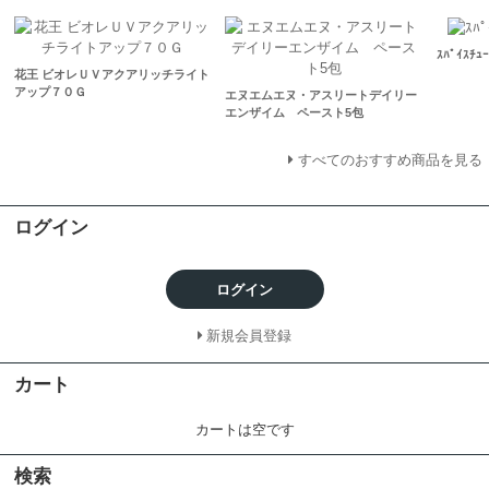
ｽﾊﾟｲｽﾁｭｰ
花王 ビオレＵＶアクアリッチライト
アップ７０Ｇ
エヌエムエヌ・アスリートデイリー
エンザイム ペースト5包
すべてのおすすめ商品を見る
ログイン
ログイン
新規会員登録
カート
カートは空です
検索