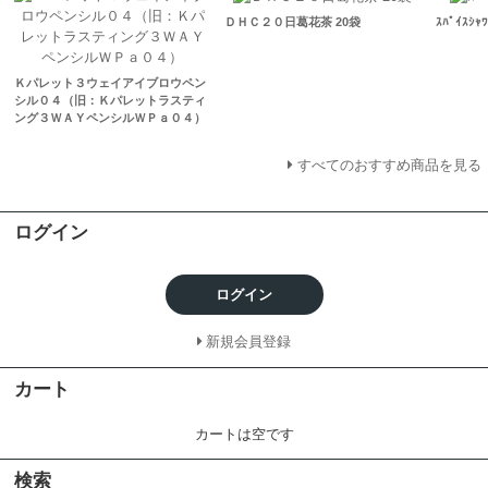
ＤＨＣ２０日葛花茶 20袋
ｽﾊﾟｲｽｼｬﾜ
Ｋパレット３ウェイアイブロウペン
シル０４（旧：Ｋパレットラスティ
ング３ＷＡＹペンシルＷＰａ０４）
すべてのおすすめ商品を見る
ログイン
ログイン
新規会員登録
カート
カートは空です
検索