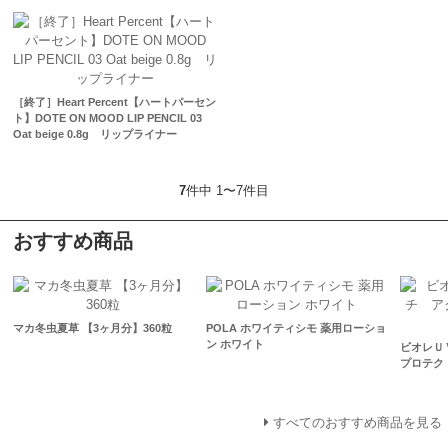
［終了］Heart Percent【ハートパーセン
ト】DOTE ON MOOD LIP PENCIL 03
Oat beige 0.8g リップライナー
7
件中 1〜7件目
おすすめ商品
マカ冬虫夏草 【3ヶ月分】360粒
POLA ホワイティシモ 薬用ローショ
ン ホワイト
ビオレＵ
プロテク
すべてのおすすめ商品を見る