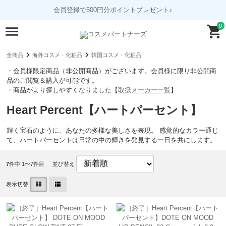
会員登録で500円分ポイントプレゼント♪
0
全商品
海外コスメ・化粧品
韓国コスメ・化粧品
・会員様限定商品（非公開商品）がございます。会員様に限り非公開商
品のご閲覧＆購入が可能です。
・商品がより探しやすくなりました【
取扱メーカー一覧
】
Heart Percent【ハートパーセント】
輝く宝石のように、あなたの多様な美しさを表現。 感覚的なカラー通じ
て、ハートパーセントは日常の中の輝きを発見する一日を共にします。
7
件中 1〜7件目
並び替え
表示切替