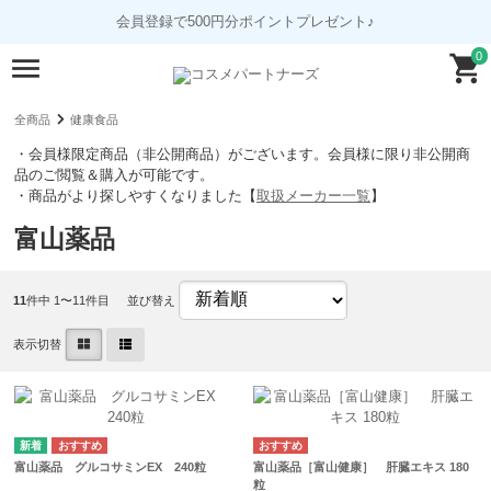
会員登録で500円分ポイントプレゼント♪
0
全商品
健康食品
・会員様限定商品（非公開商品）がございます。会員様に限り非公開商
品のご閲覧＆購入が可能です。
・商品がより探しやすくなりました【
取扱メーカー一覧
】
富山薬品
11
件中 1〜11件目
並び替え
表示切替
富山薬品 グルコサミンEX 240粒
富山薬品［富山健康］ 肝臓エキス 180
粒