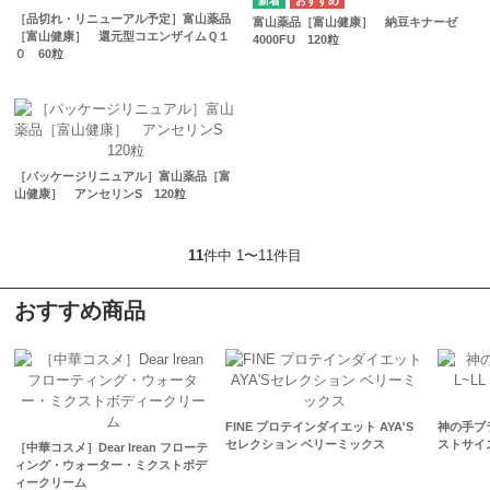
［品切れ・リニューアル予定］富山薬品
富山薬品［富山健康］ 納豆キナーゼ
［富山健康］ 還元型コエンザイムＱ１
4000FU 120粒
０ 60粒
［パッケージリニュアル］富山薬品［富
山健康］ アンセリンS 120粒
11
件中 1〜11件目
おすすめ商品
FINE プロテインダイエット AYA'S
神の手ブラ
セレクション ベリーミックス
ストサイズ
［中華コスメ］Dear lrean フローテ
ィング・ウォーター・ミクストボデ
ィークリーム