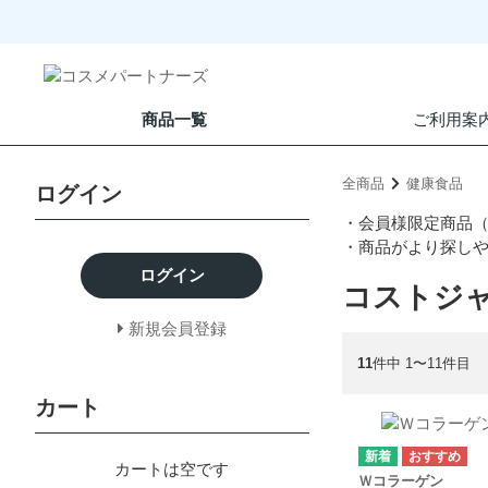
商品一覧
ご利用案
全商品
健康食品
ログイン
・会員様限定商品
・商品がより探し
ログイン
コストジ
新規会員登録
11
件中 1〜11件目
カート
カートは空です
Ｗコラーゲン