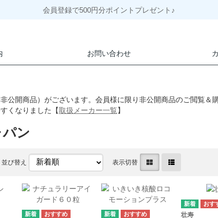
会員登録で500円分ポイントプレゼント♪
内
お問い合わせ
（非公開商品）がございます。会員様に限り非公開商品のご閲覧＆
やすくなりました【
取扱メーカー一覧
】
ャパン
並び替え
表示切替
壮寿