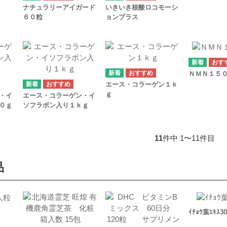
ナチュラリーアイガード
いきいき核酸ロコモーシ
６０粒
ョンプラス
ＮＭＮ１５
エース・コラーゲン１ｋ
ｇ
・イ
エース・コラーゲン・イ
０ｇ
ソフラボン入り１ｋｇ
11
件中 1〜11件目
品
ｲﾁｮｳ葉ｴｷｽ3