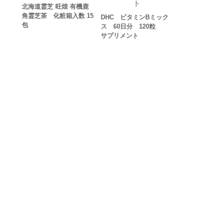
北海道霊芝 旺煌 有機鹿
角霊芝茶 化粧箱入数 15
DHC ビタミンBミック
包
ス 60日分 120粒
サプリメント