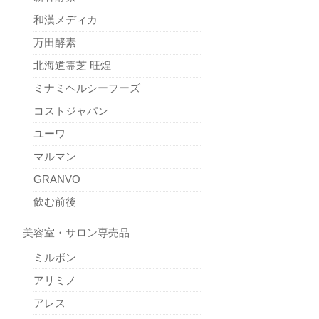
和漢メディカ
万田酵素
北海道霊芝 旺煌
ミナミヘルシーフーズ
コストジャパン
ユーワ
マルマン
GRANVO
飲む前後
美容室・サロン専売品
ミルボン
アリミノ
アレス