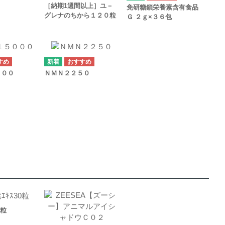
［納期1週間以上］ユ－
免研糖鎖栄養素含有食品
グレナのちから１２０粒
Ｇ ２ｇ×３６包
０００
ＮＭＮ２２５０
0粒