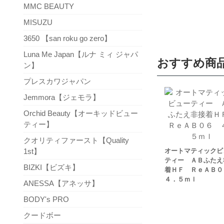
MMC BEAUTY
MISUZU
3650 【san roku go zero】
Luna Me Japan【ルナ ミィ ジャパ
おすすめ商
ン】
プレスカワジャパン
Jemmora【ジェモラ】
Orchid Beauty【オーキッドビュー
ティー】
クオリティファースト【Quality
1st】
オートマティックビ
ティー ＡＢふたえ
BIZKI【ビズキ】
着ＨＦ ＲｅＡＢ
４．５ｍｌ
ANESSA【アネッサ】
BODY's PRO
クードボー