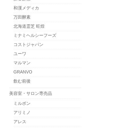
和漢メディカ
万田酵素
北海道霊芝 旺煌
ミナミヘルシーフーズ
コストジャパン
ユーワ
マルマン
GRANVO
飲む前後
美容室・サロン専売品
ミルボン
アリミノ
アレス