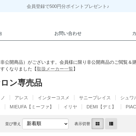
会員登録で500円分ポイントプレゼント♪
内
お問い合わせ
（非公開商品）がございます。会員様に限り非公開商品のご閲覧＆
やすくなりました【
取扱メーカー一覧
】
サロン専売品
ミノ
アレス
インターコスメ
サニープレイス
シュワ
x
MIEUFA【ミーファ】
イリヤ
DEMI【デミ】
PI
並び替え
表示切替