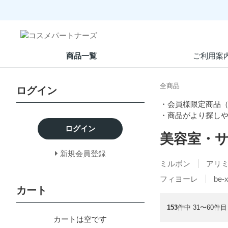
商品一覧
ご利用案
全商品
ログイン
・会員様限定商品
・商品がより探し
ログイン
美容室・
新規会員登録
ミルボン
アリ
フィヨーレ
be-
カート
153
件中 31〜60件目
カートは空です