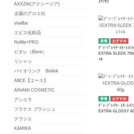
ｽﾏﾝｻｽ
AXXZIA(アクシージア)
太陽のアロエ社
shallbe
エビス化粧品
Refille+PRO
ﾃﾞｨｰﾌﾟﾚｲﾔｰﾄﾘｰﾄﾒﾝﾄ
ビオレ（Biore）
EXTRA SLEEK 750
ｨﾙ
リシャン
バイオリンク Biolink
A$CE【エース】
AINAMI COSMETIC
アンエラ
ﾃﾞｨｰﾌﾟﾚｲﾔｰ ﾄﾘｰﾄﾒﾝ
フラナス ブランシュ
EXTRA GLOSSY 6
クラシエ
KAMIKA