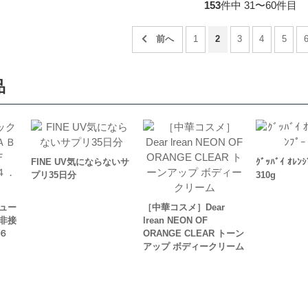
153
件中 31〜60件目
1
2
3
4
5
品
FINE UV気にならないサ
ｸﾞｯﾊﾞｲ ｵﾚﾝｼ
プリ35日分
310g
ュー
［中華コスメ］Dear
非接
lrean NEON OF
０６
ORANGE CLEAR トーン
アップ ボディークリーム