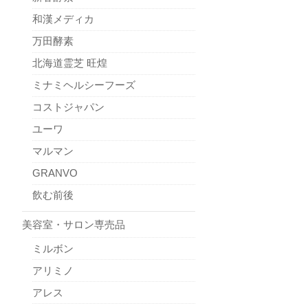
和漢メディカ
万田酵素
北海道霊芝 旺煌
ミナミヘルシーフーズ
コストジャパン
ユーワ
マルマン
GRANVO
飲む前後
美容室・サロン専売品
ミルボン
アリミノ
アレス