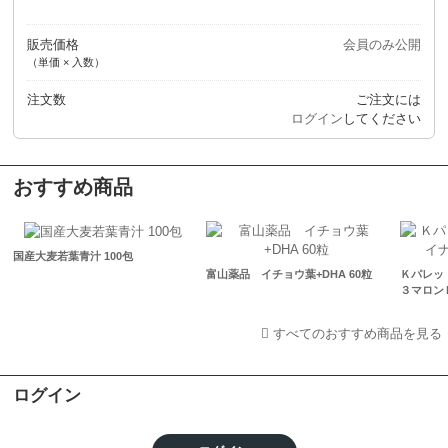
販売価格
会員のみ公開
（単価 × 入数）
注文数
ご注文には
ログイン
してください
おすすめ商品
国産大麦若葉青汁 100包
富山薬品 イチョウ葉+DHA 60粒
Ｋパレッ
３マロン
すべてのおすすめ商品を見る
ログイン