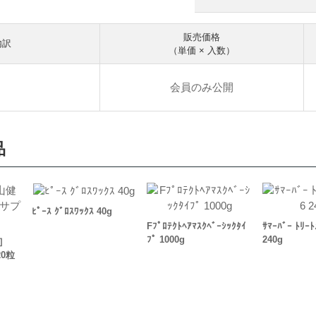
販売価格
内訳
（単価 × 入数）
会員のみ公開
品
ﾋﾟｰｽ ｸﾞﾛｽﾜｯｸｽ 40g
Fﾌﾟﾛﾃｸﾄﾍｱﾏｽｸﾍﾞｰｼｯｸﾀｲ
ｻﾏｰﾊﾞｰ ﾄﾘｰﾄ
ﾌﾟ 1000g
240g
康］
20粒