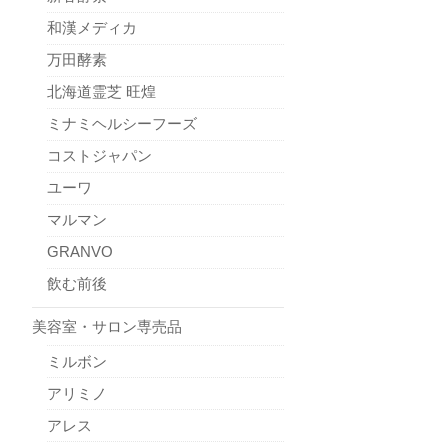
和漢メディカ
万田酵素
北海道霊芝 旺煌
ミナミヘルシーフーズ
コストジャパン
ユーワ
マルマン
GRANVO
飲む前後
美容室・サロン専売品
ミルボン
アリミノ
アレス