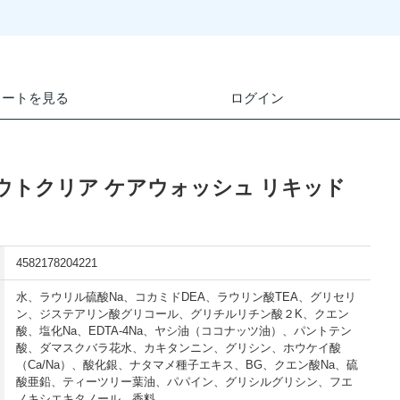
カートを見る
ログイン
ウトクリア ケアウォッシュ リキッド
4582178204221
水、ラウリル硫酸Na、コカミドDEA、ラウリン酸TEA、グリセリ
ン、ジステアリン酸グリコール、グリチルリチン酸２K、クエン
酸、塩化Na、EDTA-4Na、ヤシ油（ココナッツ油）、パントテン
酸、ダマスクバラ花水、カキタンニン、グリシン、ホウケイ酸
（Ca/Na）、酸化銀、ナタマメ種子エキス、BG、クエン酸Na、硫
酸亜鉛、ティーツリー葉油、パパイン、グリシルグリシン、フエ
ノキシエキタノール、香料