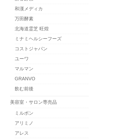
和漢メディカ
万田酵素
北海道霊芝 旺煌
ミナミヘルシーフーズ
コストジャパン
ユーワ
マルマン
GRANVO
飲む前後
美容室・サロン専売品
ミルボン
アリミノ
アレス