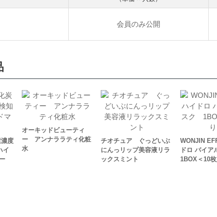
会員のみ公開
品
オーキッドビューティ
ー アンナララティ化粧
素濃度
チオチュア ぐっどいぶ
WONJIN E
水
ハイ
にんっリップ美容液リラ
ドロ バイア
ー
ックスミント
1BOX＜10