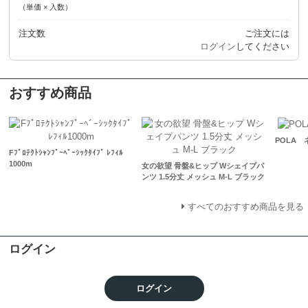
（単価 × 入数）
注文数
ご注文には
ログイン
してください
おすすめ商品
POLA 
Fﾌﾟﾛﾃｸﾄｼｬﾝﾌﾟｰﾍﾞｰｼｯｸﾀｲﾌﾟ ﾚﾌｨﾙ
1000m
女の欲望 骨盤&ヒップ Wシェイプパ
ンツ 1.5分丈 メッシュ M-L ブラック
すべてのおすすめ商品を見る
ログイン
ログイン