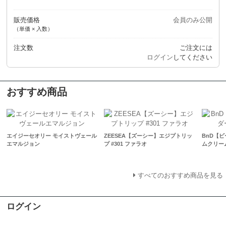
販売価格
会員のみ公開
（単価 × 入数）
注文数
ご注文には
ログイン
してください
おすすめ商品
エイジーセオリー モイストヴェール
ZEESEA【ズーシー】エジプトリッ
BnD【
エマルジョン
プ #301 ファラオ
ムクリー
すべてのおすすめ商品を見る
ログイン