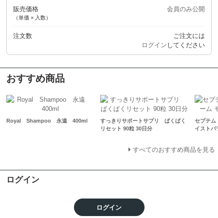
販売価格
会員のみ公開
（単価 × 入数）
注文数
ご注文には
ログイン
してください
おすすめ商品
Royal Shampoo 永遠 400ml
すっきりサポートサプリ ぱくぱく
セプテム 
リセット 90粒 30日分
イストバラ
すべてのおすすめ商品を見る
ログイン
ログイン