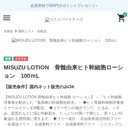
会員登録で500円分ポイントプレゼント♪
0
全商品
国内コスメ・化粧品
MISUZU LOTION 骨髄由来ヒト幹細胞ローシ
ョン 100ｍL
【販売条件】国内ネット販売のみOK
【MISUZU LOTION 骨髄由来ヒト幹細胞 ローション】 ～『ヒト幹細胞
培養液を配合した『最高峰の幹細胞化粧水』～ ◆ヒト骨髄幹細胞培養液
とナールスゲンをW配合。 ◆コラーゲンの減少でシワ、たるみ、くす
み、肌荒れなどに悩む年齢肌を、たっぷりの潤いで満たし、若々しい印
象溢れる透明感に導きます。 ◆フリー成分 ・石油系界面活性剤フリー
・合成油フリー ・合成香料フリー ・合成着色料フリー ・シリコンフリ