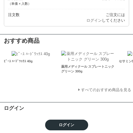
（単価 × 入数）
注文数
ご注文には
ログイン
してください
おすすめ商品
ﾋﾟｰｽ ﾊｰﾄﾞﾜｯｸｽ 40g
セサミン5
薬用メディクール スプレートニック
グリーン 300g
すべてのおすすめ商品を見る
ログイン
ログイン