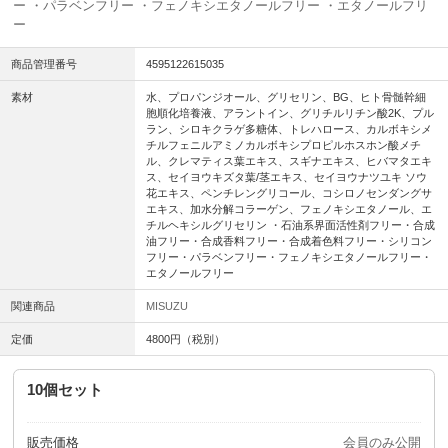
ー ・パラベンフリー ・フェノキシエタノールフリー ・エタノールフリ
ー
商品管理番号
4595122615035
素材
水、プロパンジオール、グリセリン、BG、ヒト骨髄幹細
胞順化培養液、アラントイン、グリチルリチン酸2K、プル
ラン、シロキクラゲ多糖体、トレハロース、カルボキシメ
チルフェニルアミノカルボキシプロピルホスホン酸メチ
ル、クレマティス葉エキス、スギナエキス、ヒバマタエキ
ス、セイヨウキズタ葉/茎エキス、セイヨウナツユキ ソウ
花エキス、ペンチレングリコール、コシロノセンダングサ
エキス、加水分解コラーゲン、フェノキシエタノール、エ
チルヘキシルグリセリン ・石油系界面活性剤フリー・合成
油フリー・合成香料フリー・合成着色料フリー・シリコン
フリー・パラベンフリー・フェノキシエタノールフリー・
エタノールフリー
関連商品
MISUZU
定価
4800円（税別）
10個セット
販売価格
会員のみ公開