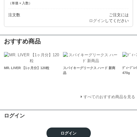
（単価 × 入数）
注文数
ご注文には
ログイン
してください
おすすめ商品
MR. LIVER 【1ヶ月分】120粒
スパイキーグリークス ハード 新商
ﾃﾞｨｰﾌﾟﾚ
品
470g
すべてのおすすめ商品を見る
ログイン
ログイン