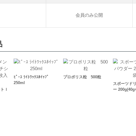
会員のみ公開
品
ﾋﾟｰｽ ﾗｲﾄﾜｯｸｽﾎｲｯﾌﾟ
プロポリス粒 500粒
250ml
スポーツド
ートＩ
ー 200g(40g