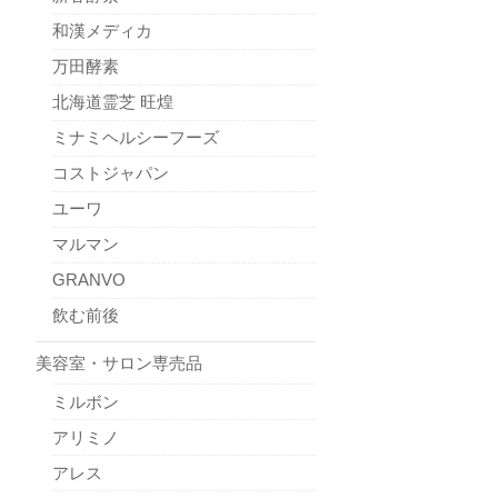
和漢メディカ
万田酵素
北海道霊芝 旺煌
ミナミヘルシーフーズ
コストジャパン
ユーワ
マルマン
GRANVO
飲む前後
美容室・サロン専売品
ミルボン
アリミノ
アレス