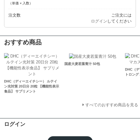
（単価 × 入数）
注文数
ご注文には
ログイン
してください
おすすめ商品
国産大麦若葉青汁 50包
DHC（
トロング 2
DHC（ディーエイチシー） ルテイ
ン光対策 20日分 20粒 【機能性表示
食品】 サプリメント
すべてのおすすめ商品を見る
ログイン