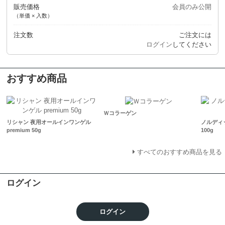
販売価格
会員のみ公開
（単価 × 入数）
注文数
ご注文には
ログイン
してください
おすすめ商品
Ｗコラーゲン
リシャン 夜用オールインワンゲル
ノルディ
premium 50g
100g
すべてのおすすめ商品を見る
ログイン
ログイン